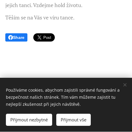
jejich tanci. Vzdejme hold životu.
Těším se na Vás ve víru tance.
Share
FASCINACE TANCEM
Používáme cookies, abychom zajistili správné fungování a
bezpečnost našich stránek. Tím vám můžeme zajistit tu
svobodný vědomý tanec 2025
nejlepší zkušenost při jejich návštěvě.
Stránky vytvořila
Estel
z
webyPROzeny.cz
Přijmout nezbytné
Přijmout vše
Vytvořeno službou
Webnode
Cookies