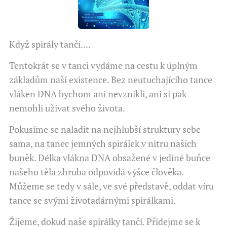
Když spirály tančí....
Tentokrát se v tanci vydáme na cestu k úplným
základům naší existence. Bez neutuchajícího tance
vláken DNA bychom ani nevznikli, ani si pak
nemohli užívat svého života.
Pokusíme se naladit na nejhlubší struktury sebe
sama, na tanec jemných spirálek v nitru našich
buněk. Délka vlákna DNA obsažené v jediné buňce
našeho těla zhruba odpovídá výšce člověka.
Můžeme se tedy v sále, ve své představě, oddat víru
tance se svými životadárnými spirálkami.
Žijeme, dokud naše spirálky tančí. Přidejme se k