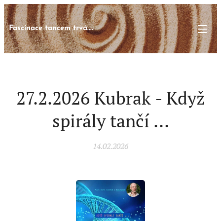
Fascinace tancem trvá....
27.2.2026 Kubrak - Když
spirály tančí ...
14.02.2026