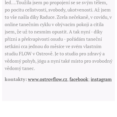
led….Toužila jsem po propojení se se svým tělem,
po pocitu celistvosti, svobody, ukotvenosti. Až jsem
to vše našla díky Raduce. Zcela nečekaně, v covidu, v
online tanečním cyklu v obývacím pokoji a cítila
jsem, že už to nesmím opustit. A tak nyní - díky
přízni a překvapivosti osudu - pořádám taneční
setkáni cca jednou do měsíce ve svém vlastním
studiu FLOW v Ostrově. Je to studio pro zdravý a
vědomý pohyb, jógu a nyní také místo pro svobodný
vědomý tanec.
kontakty:
www.ostrovflow.cz
,
facebook
;
instagram