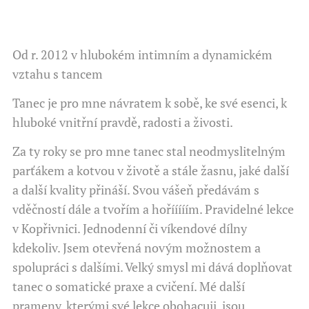
Od r. 2012 v hlubokém intimním a dynamickém
vztahu s tancem ️♥️
Tanec je pro mne návratem k sobě, ke své esenci, k
hluboké vnitřní pravdě, radosti a živosti.
Za ty roky se pro mne tanec stal neodmyslitelným
parťákem a kotvou v životě a stále žasnu, jaké další
a další kvality přináší. Svou vášeň předávám s
vděčností dále a tvořím a hořííííím. Pravidelné lekce
v Kopřivnici. Jednodenní či víkendové dílny
kdekoliv. Jsem otevřená novým možnostem a
spolupráci s dalšími. Velký smysl mi dává doplňovat
tanec o somatické praxe a cvičení. Mé další
prameny, kterými své lekce obohacuji, jsou