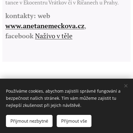
tance v Ekocentru Vrátkov či v Říčanech u Prahy.
kontakty: web
www.anetanemeckova.cz
,
facebook
Naživo v těle
Používáme cookies, abychom zajistili správné fungování a
bezpečnost našich stránek. Tím vám můžeme zajistit tu
nejlepší zkušenost při jejich návštěvě.
Tanec je pre mňa prirodzený ako dýchanie.
Přijmout nezbytné
Přijmout vše
Sprevádza
ma celý život, ale až keď som sa