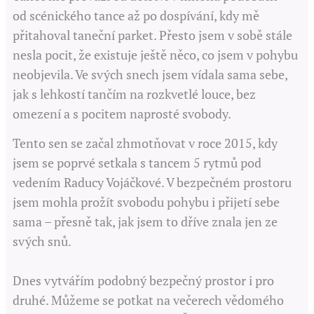
od scénického tance až po dospívání, kdy mě
přitahoval taneční parket. Přesto jsem v sobě stále
nesla pocit, že existuje ještě něco, co jsem v pohybu
neobjevila. Ve svých snech jsem vídala sama sebe,
jak s lehkostí tančím na rozkvetlé louce, bez
omezení a s pocitem naprosté svobody.
Tento sen se začal zhmotňovat v roce 2015, kdy
jsem se poprvé setkala s tancem 5 rytmů pod
vedením Raducy Vojáčkové. V bezpečném prostoru
jsem mohla prožít svobodu pohybu i přijetí sebe
sama – přesně tak, jak jsem to dříve znala jen ze
svých snů.
Dnes vytvářím podobný bezpečný prostor i pro
druhé. Můžeme se potkat na večerech vědomého