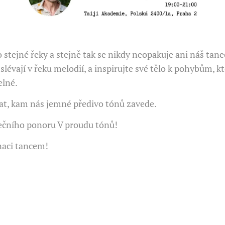
tejné řeky a stejně tak se nikdy neopakuje ani náš tanec
slévají v řeku melodií, a inspirujte své tělo k pohybům, kt
elné.
at, kam nás jemné předivo tónů zavede.
ečního ponoru V proudu tónů!
naci tancem!