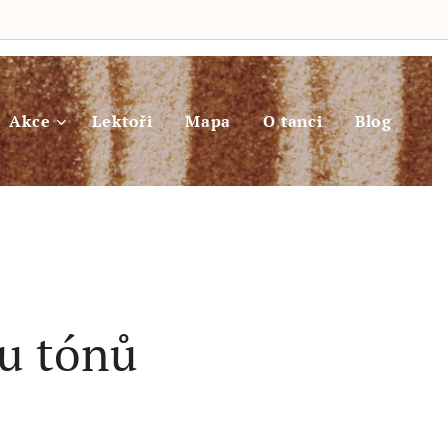
Akce
Lektoři
Mapa
O tanci
Blog
du tónů